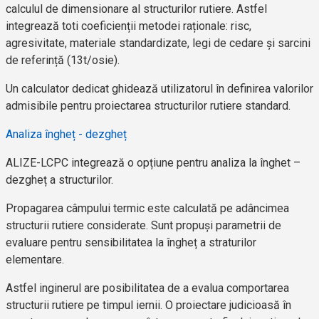
calculul de dimensionare al structurilor rutiere. Astfel
integrează toti coeficienții metodei raționale: risc,
agresivitate, materiale standardizate, legi de cedare și sarcini
de referință (13t/osie).
Un calculator dedicat ghidează utilizatorul în definirea valorilor
admisibile pentru proiectarea structurilor rutiere standard.
Analiza îngheț - dezgheț
ALIZE-LCPC integrează o opțiune pentru analiza la înghet –
dezgheț a structurilor.
Propagarea câmpului termic este calculată pe adâncimea
structurii rutiere considerate. Sunt propuși parametrii de
evaluare pentru sensibilitatea la îngheț a straturilor
elementare.
Astfel inginerul are posibilitatea de a evalua comportarea
structurii rutiere pe timpul iernii. O proiectare judicioasă în