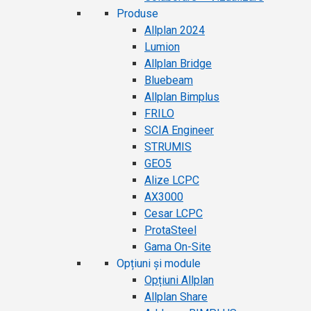
Produse
Allplan 2024
Lumion
Allplan Bridge
Bluebeam
Allplan Bimplus
FRILO
SCIA Engineer
STRUMIS
GEO5
Alize LCPC
AX3000
Cesar LCPC
ProtaSteel
Gama On-Site
Opțiuni și module
Opțiuni Allplan
Allplan Share