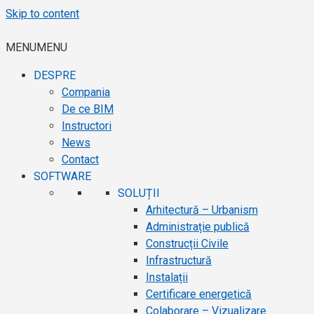
Skip to content
MENU
MENU
DESPRE
Compania
De ce BIM
Instructori
News
Contact
SOFTWARE
SOLUȚII
Arhitectură – Urbanism
Administrație publică
Construcții Civile
Infrastructură
Instalații
Certificare energetică
Colaborare – Vizualizare