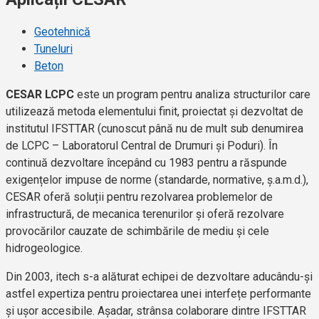
Geotehnică
Tuneluri
Beton
CESAR LCPC
este un program pentru analiza structurilor care
utilizează metoda elementului finit, proiectat și dezvoltat de
institutul IFSTTAR (cunoscut până nu de mult sub denumirea
de LCPC – Laboratorul Central de Drumuri și Poduri). În
continuă dezvoltare începând cu 1983 pentru a răspunde
exigențelor impuse de norme (standarde, normative, ș.a.m.d.),
CESAR oferă soluții pentru rezolvarea problemelor de
infrastructură, de mecanica terenurilor și oferă rezolvare
provocărilor cauzate de schimbările de mediu și cele
hidrogeologice.
Din 2003, itech s-a alăturat echipei de dezvoltare aducându-și
astfel expertiza pentru proiectarea unei interfețe performante
și ușor accesibile. Așadar, strânsa colaborare dintre IFSTTAR