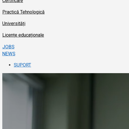
Certificare
Practică Tehnologică
Universități
Licențe educaționale
JOBS
NEWS
SUPORT