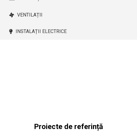
VENTILAȚII
INSTALAȚII ELECTRICE
Instalații 3D direct în Allplan
Vezi Demo AX3000
Configurații AX3000
Proiecte de referință