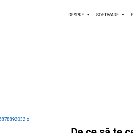
DESPRE
SOFTWARE
neer
De ce să te ce