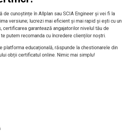
 de cunoștințe în Allplan sau SCIA Engineer și vei fi la
ima versiune; lucrezi mai eficient și mai rapid și ești cu un
s, certificarea garantează angajatorilor nivelul tău de
i te putem recomanda cu încredere clienților noștri.
e platforma educațională, răspunde la chestionarele din
ului obții certificatul online. Nimic mai simplu!
ă