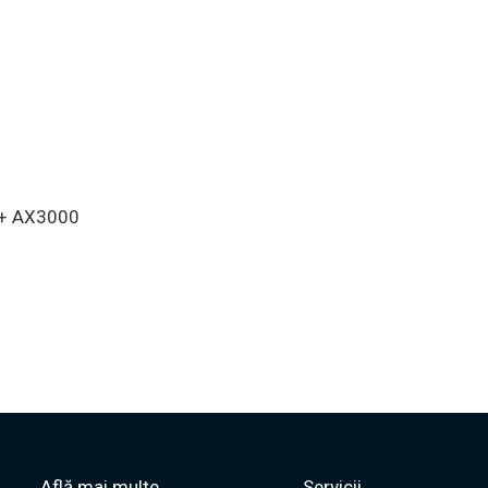
an + AX3000
Află mai multe
Servicii