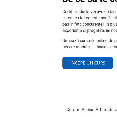
Certificându-te vei avea o bază
curent cu tot ce este nou în ult
pas în fața concurenței. În plu
experiență și pregătire, iar no
Urmează cursurile online de p
fiecare modul și la finalul curs
ÎNCEPE UN CURS
Cursuri Allplan Arhitectur