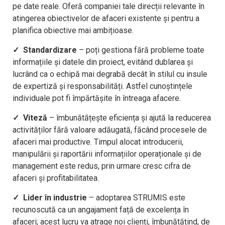
pe date reale. Oferă companiei tale direcții relevante în
atingerea obiectivelor de afaceri existente și pentru a
planifica obiective mai ambițioase.
✓ Standardizare
– poți gestiona fără probleme toate
informațiile și datele din proiect, evitând dublarea și
lucrând ca o echipă mai degrabă decât în stilul cu insule
de expertiză și responsabilități. Astfel cunoștințele
individuale pot fi împărtășite în întreaga afacere.
✓ Viteză
– îmbunătățește eficiența și ajută la reducerea
activităților fără valoare adăugată, făcând procesele de
afaceri mai productive. Timpul alocat introducerii,
manipulării și raportării informațiilor operaționale și de
management este redus, prin urmare cresc cifra de
afaceri și profitabilitatea.
✓ Lider în industrie
– adoptarea STRUMIS este
recunoscută ca un angajament față de excelența în
afaceri; acest lucru va atrage noi clienți, îmbunătățind, de