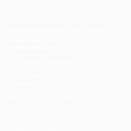
În cadrul evenimentului
vom discuta despre:
✔
Studii de caz
cu exemple la care vă puteți raporta
✔
Instrumente cheie
incluse în STRUMIS V11 pe care
ar trebui să le aibă orice companie
✔
Informații despre producție
pentru identificarea
domeniilor ce pot fi optimizate pentru a crește eficiența
și profitabilitatea
✔
Digitalizare
- STRUMIS V11 vine cu noi funcții
extraordinare, care vă ajută să faceți economii
semnificative de timp și de bani
Evenimentul de lansare STRUMIS în România are loc pe
21 noiembrie, de la orele 11:00 și este realizat în