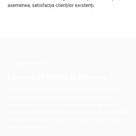
asemenea, satisfacția clienților existenți.
Înapoi la site
Lansare STRUMIS în România
STRUMIS este cel mai important sistem informatic de
gestiune din lume pentru producătorii de oțel, care
sporește din start productivitatea și eficiența și prin
urmare crește profitabilitatea. Avem plăcerea de a anunța
lansarea STRUMIS V11, care vine cu noi caracteristici
foarte interesante.