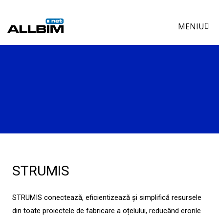
Skip
to
MENIU
content
STRUMIS
STRUMIS conectează, eficientizează și simplifică resursele
din toate proiectele de fabricare a oțelului, reducând erorile