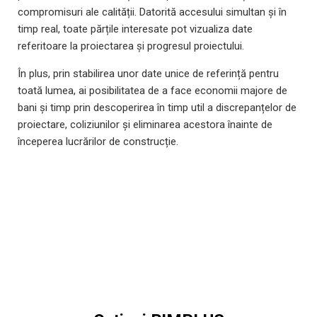
compromisuri ale calității.
Datorită accesului simultan și în
timp real, toate părțile interesate pot vizualiza date
referitoare la proiectarea și progresul proiectului.
În plus, prin stabilirea unor date unice de referință pentru
toată lumea, ai posibilitatea de a face economii majore de
bani și timp prin descoperirea în timp util a discrepanțelor de
proiectare, coliziunilor și eliminarea acestora înainte de
începerea lucrărilor de construcție.
Vezi ce este nou în ultima versiune
Allplan BIMPLUS 2020