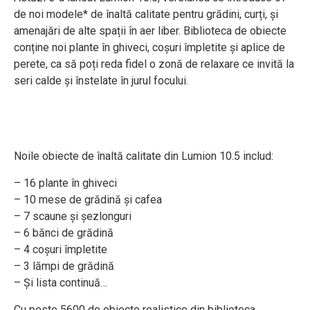
de noi modele* de înaltă calitate pentru grădini, curți, și
amenajări de alte spații în aer liber. Biblioteca de obiecte
conține noi plante în ghiveci, coșuri împletite și aplice de
perete, ca să poți reda fidel o zonă de relaxare ce invită la
seri calde și înstelate în jurul focului.
Noile obiecte de înaltă calitate din Lumion 10.5 includ:
– 16 plante în ghiveci
– 10 mese de grădină și cafea
– 7 scaune și șezlonguri
– 6 bănci de grădină
– 4 coșuri împletite
– 3 lămpi de grădină
– Și lista continuă…
Cu peste 5600 de obiecte realistice din biblioteca