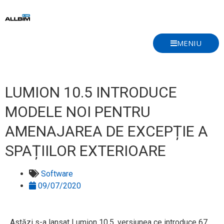
Skip
to
content
MENIU
LUMION 10.5 INTRODUCE
MODELE NOI PENTRU
AMENAJAREA DE EXCEPȚIE A
SPAȚIILOR EXTERIOARE
Software
09/07/2020
Astăzi s-a lansat Lumion 10.5, versiunea ce introduce 67