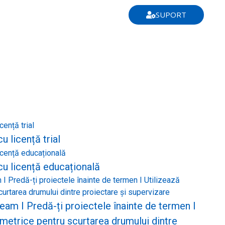
SUPORT
 licență trial
u licență educațională
am I Predă-ți proiectele înainte de termen I
metrice pentru scurtarea drumului dintre