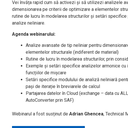
Vei învăța rapid cum să activezi și să utilizezi analizele a
dimensionarea pe criterii de optimizare a elementelor struc
rutine de lucru în modelarea structurilor și setări specific
analize neliniare.
Agenda webinarului:
Analize avansate de tip neliniar pentru dimensionare
elementelor structurale (indiferent de material)
Rutine de lucru în modelarea structurilor, prin cons
Exemple și setări specifice analizelor armonice cu 
funcțiilor de mișcare
Setări specifice modulului de analiză neliniară pent
pași de iterație în breviarele de calcul
Partajarea datelor în Cloud (exchange – data cu 
AutoConverter prin SAF)
Webinarul a fost susținut de
Adrian Ghencea
, Technical