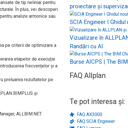
vansate de tip neliniar pentru
proiectare și superviza
turale. În plus, vei descoperi
e pentru analize armonice sau
SCIA Engineer I Ghidul n
Vizualizare în ALLPLAN 
a pe criterii de optimizare a
Randări cu AI
iderarea etapelor de execuție
Burse AICPS | The BIM
introducerea frecvențelor și a
FAQ Allplan
ru preluarea rezultatelor pe
ALLPLAN BIMPLUS și
Te pot interesa și:
 Manager, ALLBIM.NET.
FAQ AX3000
FAQ SCIA Engineer