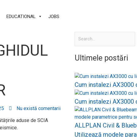
EDUCATIONAL
JOBS
 GHIDUL
Ultimele postări
Cum instalezi AX3000 cu
R
Cum instalezi AX3000 c
25
Nu există comentarii
ătățirile aduse de SCIA
ALLPLAN Civil & Bluebe
seismice.
Utilizează modele para