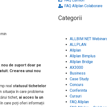
FAQ Lumion
FAQ Allplan Colaborare
Categorii
ALLBIM NET Webinar
ALLPLAN
Allplan
Allplan Bimplus
Allplan Bridge
t nou de suport doar pe
AX3000
atuit.
Crearea unui nou
Business
Case Study
Concurs
imp real
statusul tichetelor
Conferinta
în situația în care problema
Cursuri
cărui tichet,
ai acces la un
FAQ Allplan
în care poți oferi informații