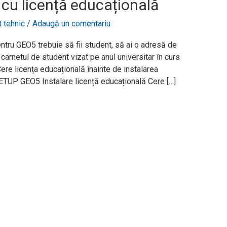
cu licență educațională
 tehnic
/
Adaugă un comentariu
ntru GEO5 trebuie să fii student, să ai o adresă de
carnetul de student vizat pe anul universitar în curs
ere licența educațională înainte de instalarea
P GEO5 Instalare licență educațională Cere […]