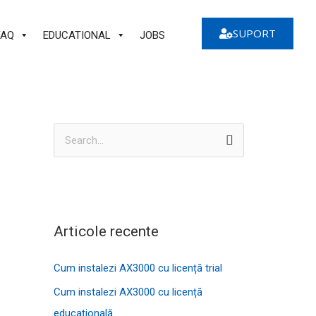
SUPORT
FAQ
EDUCATIONAL
JOBS
A
r
S
h
e
i
a
v
r
e
c
Articole recente
h
Cum instalezi AX3000 cu licență trial
f
Cum instalezi AX3000 cu licență
o
educațională
r