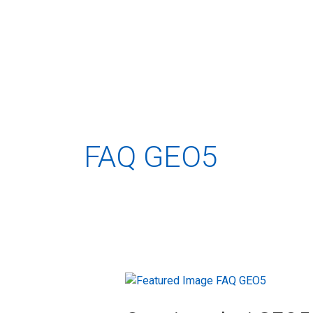
Skip
to
content
FAQ GEO5
Cum
instalezi
GEO5