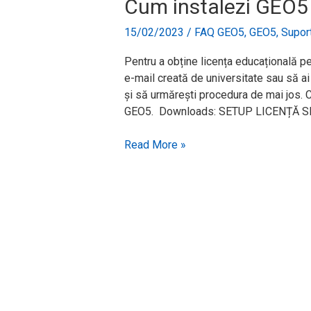
Cum instalezi GEO5 
cu
15/02/2023
/
FAQ GEO5
,
GEO5
,
Suport
licență
educațională
Pentru a obține licența educațională pe
e-mail creată de universitate sau să ai 
și să urmărești procedura de mai jos. C
GEO5. Downloads: SETUP LICENȚĂ SETU
Read More »