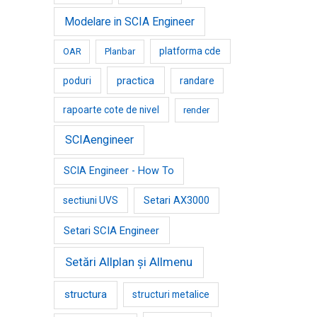
Modelare in SCIA Engineer
platforma cde
OAR
Planbar
practica
poduri
randare
rapoarte cote de nivel
render
SCIAengineer
SCIA Engineer - How To
sectiuni UVS
Setari AX3000
Setari SCIA Engineer
Setări Allplan și Allmenu
structura
structuri metalice