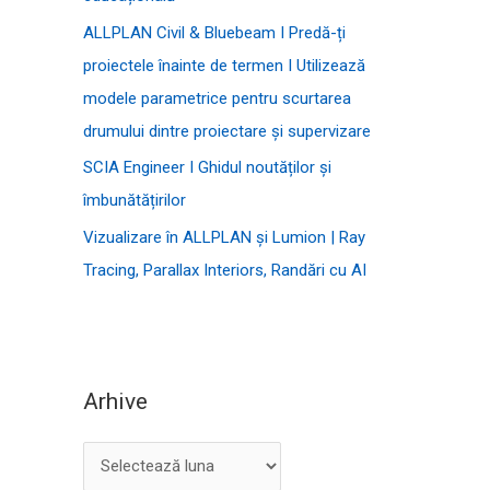
:
ALLPLAN Civil & Bluebeam I Predă-ți
proiectele înainte de termen I Utilizează
modele parametrice pentru scurtarea
drumului dintre proiectare și supervizare
SCIA Engineer I Ghidul noutăților și
îmbunătățirilor
Vizualizare în ALLPLAN și Lumion | Ray
Tracing, Parallax Interiors, Randări cu AI
Arhive