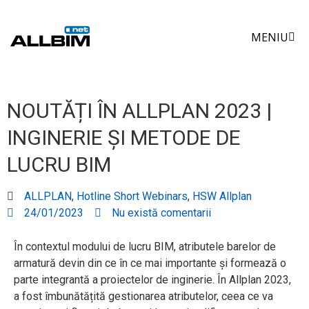
Skip
to
MENIU
content
NOUTĂȚI ÎN ALLPLAN 2023 |
INGINERIE ȘI METODE DE
LUCRU BIM
ALLPLAN
,
Hotline Short Webinars
,
HSW Allplan
24/01/2023
Nu există comentarii
În contextul modului de lucru BIM, atributele barelor de
armatură devin din ce în ce mai importante și formează o
parte integrantă a proiectelor de inginerie. În Allplan 2023,
a fost îmbunătățită gestionarea atributelor, ceea ce va