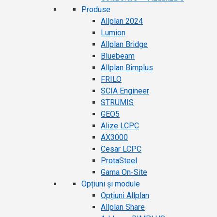
Produse
Allplan 2024
Lumion
Allplan Bridge
Bluebeam
Allplan Bimplus
FRILO
SCIA Engineer
STRUMIS
GEO5
Alize LCPC
AX3000
Cesar LCPC
ProtaSteel
Gama On-Site
Opțiuni și module
Opțiuni Allplan
Allplan Share