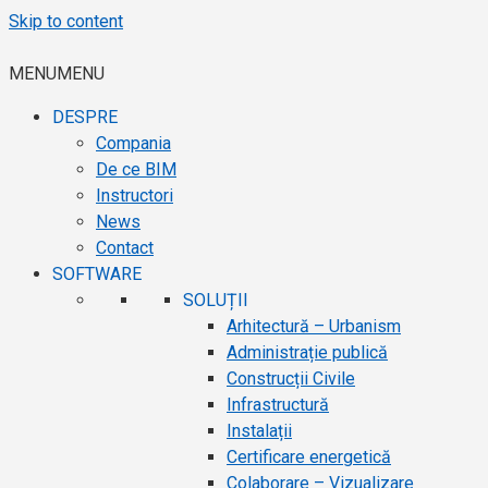
Skip to content
MENU
MENU
DESPRE
Compania
De ce BIM
Instructori
News
Contact
SOFTWARE
SOLUȚII
Arhitectură – Urbanism
Administrație publică
Construcții Civile
Infrastructură
Instalații
Certificare energetică
Colaborare – Vizualizare