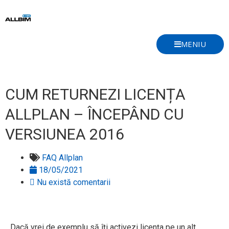
Skip
to
content
MENIU
CUM RETURNEZI LICENȚA
ALLPLAN – ÎNCEPÂND CU
VERSIUNEA 2016
FAQ Allplan
18/05/2021
Nu există comentarii
Dacă vrei de exemplu să îți activezi licența pe un alt